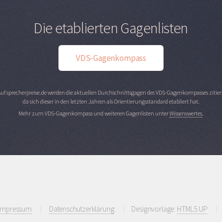
Die etablierten Gagenlisten
VDS-Gagenkompass
uf sprecherpreise.de werden die aktuellen Durchschnittsgagen des VDS-Gagenkompasses zitier
da sich dieser in den letzten Jahren als Orientierungsstandard etabliert hat.
Mehr zum VDS-Gagenkompass und weiteren Gagenlisten unter
Wissenswertes
.
Impressum
Datenschutzerklärung
Designvorlage:
HTML5 UP