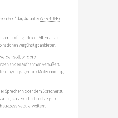
sion Fee" dar, die unter
WERBUNG
samtumfang addiert. Alternativ zu
inationen vergünstigt anbieten.
werden soll, wird pro
enzen an den Aufnahmen veräußert.
lten Layoutgagen pro Motiv einmalig
 der Sprecherin oder dem Sprecher zu
prünglich vereinbart und vergütet.
h sukzessive zu erweitern.