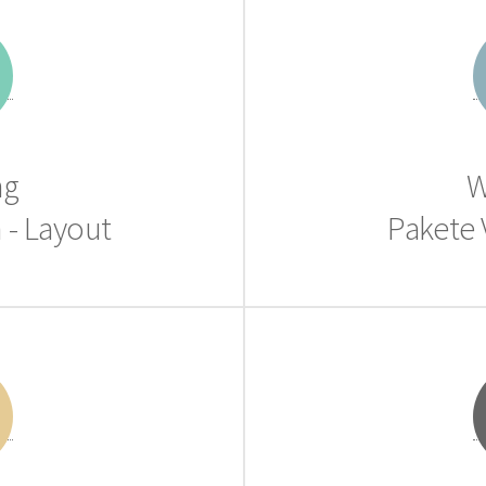
ng
W
h - Layout
Pakete