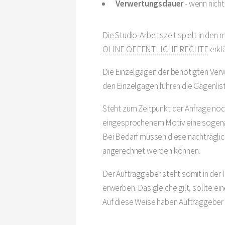
Verwertungsdauer
- wenn nicht
Die Studio-Arbeitszeit spielt in den 
OHNE ÖFFENTLICHE RECHTE
erklä
Die Einzelgagen der benötigten Ver
den Einzelgagen führen die Gagenlis
Steht zum Zeitpunkt der Anfrage noc
eingesprochenem Motiv eine soge
Bei Bedarf müssen diese nachträgli
angerechnet werden können.
Der Auftraggeber steht somit in der
erwerben. Das gleiche gilt, sollte e
Auf diese Weise haben Auftraggeber 