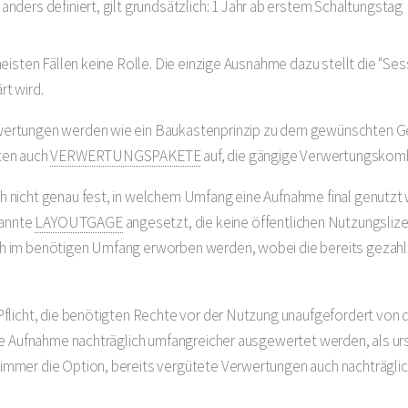
 anders definiert, gilt grundsätzlich: 1 Jahr ab erstem Schaltungstag
meisten Fällen keine Rolle. Die einzige Ausnahme dazu stellt die "Ses
rt wird.
wertungen werden wie ein Baukastenprinzip zu dem gewünschten Ge
ten auch
VERWERTUNGSPAKETE
auf, die gängige Verwertungskomb
h nicht genau fest, in welchem Umfang eine Aufnahme final genutzt 
nannte
LAYOUTGAGE
angesetzt, die keine öffentlichen Nutzungsliz
ch im benötigen Umfang erworben werden, wobei die bereits gezah
 Pflicht, die benötigten Rechte vor der Nutzung unaufgefordert von
ine Aufnahme nachträglich umfangreicher ausgewertet werden, als urs
immer die Option, bereits vergütete Verwertungen auch nachträglic