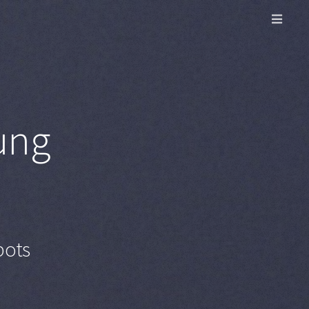
ung
pots