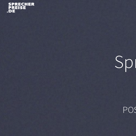
Sp
POS