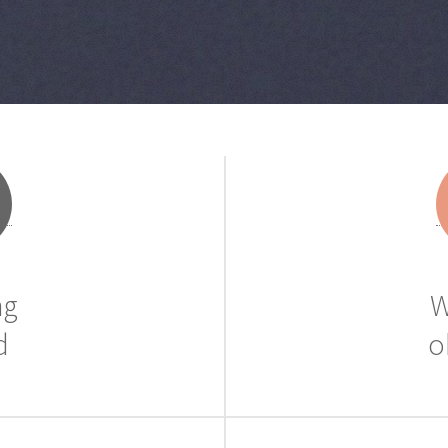
ng
W
d
o