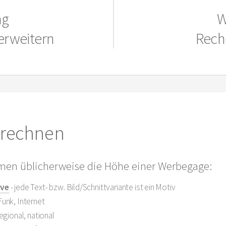
ng
W
erweitern
Rech
rechnen
men üblicherweise die Höhe einer Werbegage:
ive
- jede Text- bzw. Bild/Schnittvariante ist ein Motiv
 Funk, Internet
regional, national