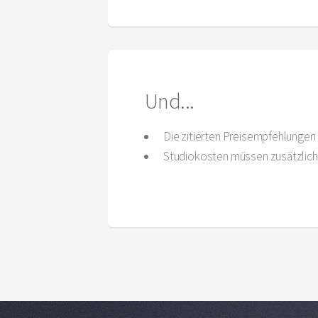
Und...
Die zitierten Preisempfehlungen 
Studiokosten müssen zusätzlich 