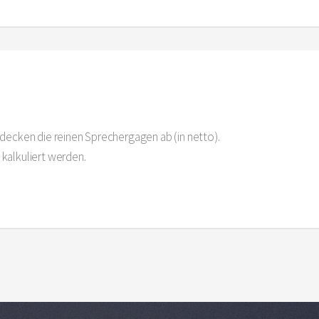
decken die reinen Sprechergagen ab (in netto).
kalkuliert werden.